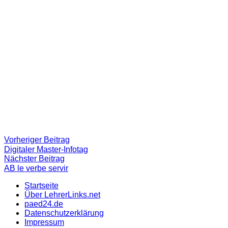
Beitragsnavigation
Vorheriger
Vorheriger Beitrag
Beitrag:
Digitaler Master-Infotag
Nächster
Nächster Beitrag
Beitrag
AB le verbe servir
Startseite
Über LehrerLinks.net
paed24.de
Datenschutzerklärung
Impressum