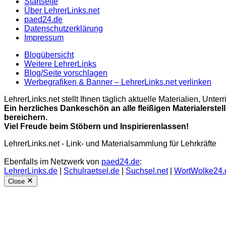
Startseite
Über LehrerLinks.net
paed24.de
Datenschutzerklärung
Impressum
Blogübersicht
Weitere LehrerLinks
Blog/Seite vorschlagen
Werbegrafiken & Banner – LehrerLinks.net verlinken
LehrerLinks.net stellt Ihnen täglich aktuelle Materialien, Unt
Ein herzliches Dankeschön an alle fleißigen Materialerstel
bereichern.
Viel Freude beim Stöbern und Inspirierenlassen!
LehrerLinks.net - Link- und Materialsammlung für Lehrkräfte
Ebenfalls im Netzwerk von
paed24.de
:
LehrerLinks.de
|
Schulraetsel.de
|
Suchsel.net
|
WortWolke24.
Close