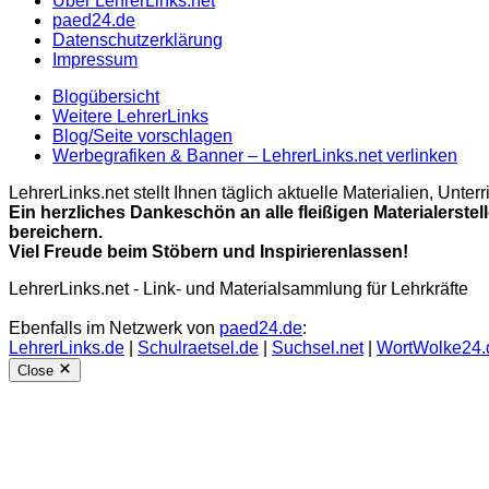
Über LehrerLinks.net
paed24.de
Datenschutzerklärung
Impressum
Blogübersicht
Weitere LehrerLinks
Blog/Seite vorschlagen
Werbegrafiken & Banner – LehrerLinks.net verlinken
LehrerLinks.net stellt Ihnen täglich aktuelle Materialien, Unt
Ein herzliches Dankeschön an alle fleißigen Materialerstel
bereichern.
Viel Freude beim Stöbern und Inspirierenlassen!
LehrerLinks.net - Link- und Materialsammlung für Lehrkräfte
Ebenfalls im Netzwerk von
paed24.de
:
LehrerLinks.de
|
Schulraetsel.de
|
Suchsel.net
|
WortWolke24.
Close