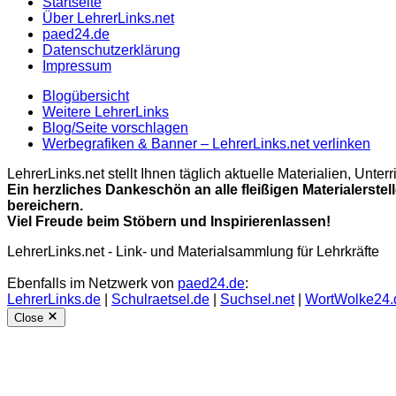
Startseite
Über LehrerLinks.net
paed24.de
Datenschutzerklärung
Impressum
Blogübersicht
Weitere LehrerLinks
Blog/Seite vorschlagen
Werbegrafiken & Banner – LehrerLinks.net verlinken
LehrerLinks.net stellt Ihnen täglich aktuelle Materialien, Unt
Ein herzliches Dankeschön an alle fleißigen Materialerstel
bereichern.
Viel Freude beim Stöbern und Inspirierenlassen!
LehrerLinks.net - Link- und Materialsammlung für Lehrkräfte
Ebenfalls im Netzwerk von
paed24.de
:
LehrerLinks.de
|
Schulraetsel.de
|
Suchsel.net
|
WortWolke24.
Close