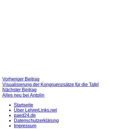
Beitragsnavigation
Vorheriger
Vorheriger Beitrag
Beitrag:
Visualisierung der Kongruenzsätze für die Tafel
Nächster
Nächster Beitrag
Beitrag
Alles neu bei Antolin
Startseite
Über LehrerLinks.net
paed24.de
Datenschutzerklärung
Impressum