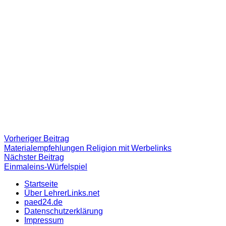
Beitragsnavigation
Vorheriger
Vorheriger Beitrag
Beitrag:
Materialempfehlungen Religion mit Werbelinks
Nächster
Nächster Beitrag
Beitrag
Einmaleins-Würfelspiel
Startseite
Über LehrerLinks.net
paed24.de
Datenschutzerklärung
Impressum