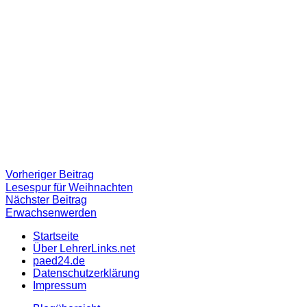
Beitragsnavigation
Vorheriger
Vorheriger Beitrag
Beitrag:
Lesespur für Weihnachten
Nächster
Nächster Beitrag
Beitrag
Erwachsenwerden
Startseite
Über LehrerLinks.net
paed24.de
Datenschutzerklärung
Impressum