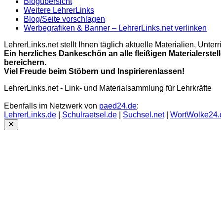
Blogübersicht
Weitere LehrerLinks
Blog/Seite vorschlagen
Werbegrafiken & Banner – LehrerLinks.net verlinken
LehrerLinks.net stellt Ihnen täglich aktuelle Materialien, Unt
Ein herzliches Dankeschön an alle fleißigen Materialerstel
bereichern.
Viel Freude beim Stöbern und Inspirierenlassen!
LehrerLinks.net - Link- und Materialsammlung für Lehrkräfte
Ebenfalls im Netzwerk von
paed24.de
:
LehrerLinks.de
|
Schulraetsel.de
|
Suchsel.net
|
WortWolke24.
Close