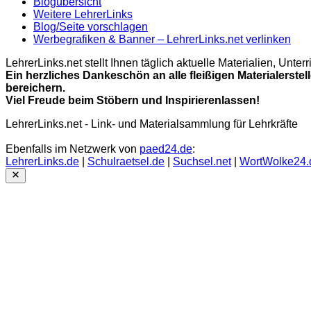
Blogübersicht
Weitere LehrerLinks
Blog/Seite vorschlagen
Werbegrafiken & Banner – LehrerLinks.net verlinken
LehrerLinks.net stellt Ihnen täglich aktuelle Materialien, Unt
Ein herzliches Dankeschön an alle fleißigen Materialerstel
bereichern.
Viel Freude beim Stöbern und Inspirierenlassen!
LehrerLinks.net - Link- und Materialsammlung für Lehrkräfte
Ebenfalls im Netzwerk von
paed24.de
:
LehrerLinks.de
|
Schulraetsel.de
|
Suchsel.net
|
WortWolke24.
Close