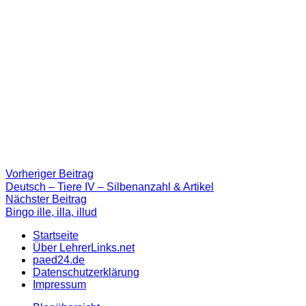
Beitragsnavigation
Vorheriger
Vorheriger Beitrag
Beitrag:
Deutsch – Tiere IV – Silbenanzahl & Artikel
Nächster
Nächster Beitrag
Beitrag
Bingo ille, illa, illud
Startseite
Über LehrerLinks.net
paed24.de
Datenschutzerklärung
Impressum