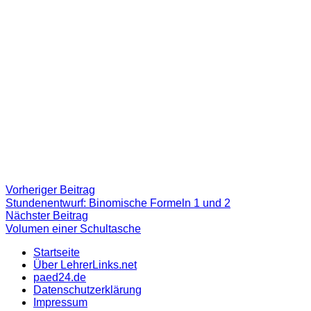
Beitragsnavigation
Vorheriger
Vorheriger Beitrag
Beitrag:
Stundenentwurf: Binomische Formeln 1 und 2
Nächster
Nächster Beitrag
Beitrag
Volumen einer Schultasche
Startseite
Über LehrerLinks.net
paed24.de
Datenschutzerklärung
Impressum