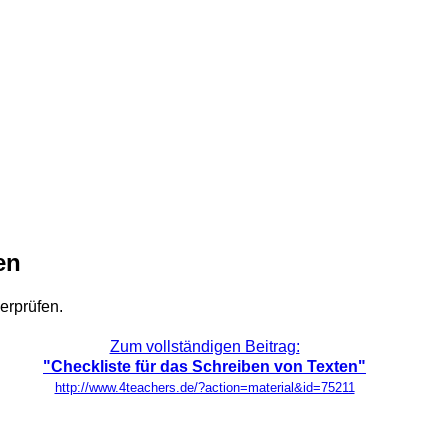
en
berprüfen.
Zum vollständigen Beitrag:
"Checkliste für das Schreiben von Texten"
http://www.4teachers.de/?action=material&id=75211