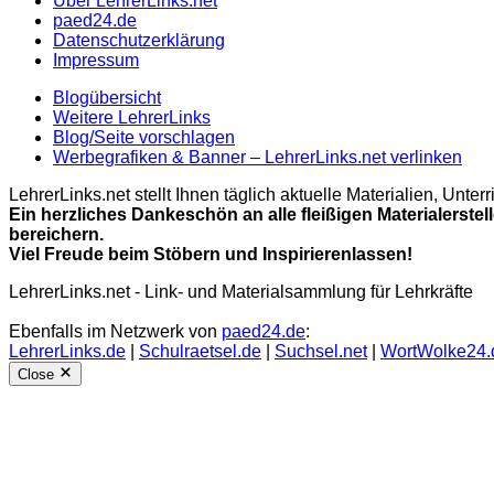
Über LehrerLinks.net
paed24.de
Datenschutzerklärung
Impressum
Blogübersicht
Weitere LehrerLinks
Blog/Seite vorschlagen
Werbegrafiken & Banner – LehrerLinks.net verlinken
LehrerLinks.net stellt Ihnen täglich aktuelle Materialien, Unt
Ein herzliches Dankeschön an alle fleißigen Materialerstel
bereichern.
Viel Freude beim Stöbern und Inspirierenlassen!
LehrerLinks.net - Link- und Materialsammlung für Lehrkräfte
Ebenfalls im Netzwerk von
paed24.de
:
LehrerLinks.de
|
Schulraetsel.de
|
Suchsel.net
|
WortWolke24.
Close