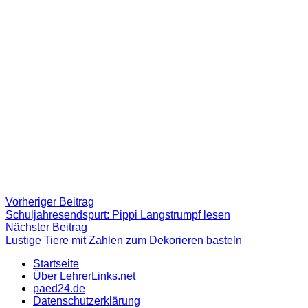
Beitragsnavigation
Vorheriger
Vorheriger Beitrag
Beitrag:
Schuljahresendspurt: Pippi Langstrumpf lesen
Nächster
Nächster Beitrag
Beitrag
Lustige Tiere mit Zahlen zum Dekorieren basteln
Startseite
Über LehrerLinks.net
paed24.de
Datenschutzerklärung