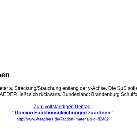
nen
eter a. Streckung/Stauchung entlang der y-Achse. Die SuS sol
EDER ließt sich rückwärts. Bundesland: Brandenburg Schulfor
Zum vollständigen Beitrag:
"Domino Funktionsgleichungen zuordnen"
http://www.4teachers.de/?action=material&id=82482