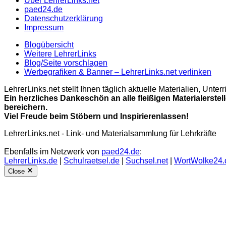
Über LehrerLinks.net
paed24.de
Datenschutzerklärung
Impressum
Blogübersicht
Weitere LehrerLinks
Blog/Seite vorschlagen
Werbegrafiken & Banner – LehrerLinks.net verlinken
LehrerLinks.net stellt Ihnen täglich aktuelle Materialien, Unt
Ein herzliches Dankeschön an alle fleißigen Materialerstel
bereichern.
Viel Freude beim Stöbern und Inspirierenlassen!
LehrerLinks.net - Link- und Materialsammlung für Lehrkräfte
Ebenfalls im Netzwerk von
paed24.de
:
LehrerLinks.de
|
Schulraetsel.de
|
Suchsel.net
|
WortWolke24.
Close