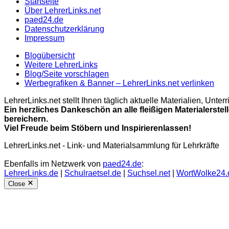
Startseite
Über LehrerLinks.net
paed24.de
Datenschutzerklärung
Impressum
Blogübersicht
Weitere LehrerLinks
Blog/Seite vorschlagen
Werbegrafiken & Banner – LehrerLinks.net verlinken
LehrerLinks.net stellt Ihnen täglich aktuelle Materialien, Unt
Ein herzliches Dankeschön an alle fleißigen Materialerstel
bereichern.
Viel Freude beim Stöbern und Inspirierenlassen!
LehrerLinks.net - Link- und Materialsammlung für Lehrkräfte
Ebenfalls im Netzwerk von
paed24.de
:
LehrerLinks.de
|
Schulraetsel.de
|
Suchsel.net
|
WortWolke24.
Close