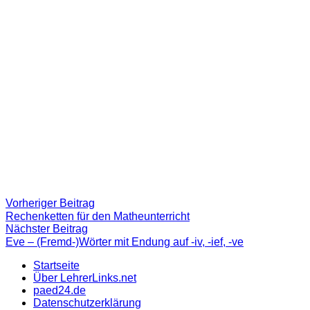
Beitragsnavigation
Vorheriger
Vorheriger Beitrag
Beitrag:
Rechenketten für den Matheunterricht
Nächster
Nächster Beitrag
Beitrag
Eve – (Fremd-)Wörter mit Endung auf -iv, -ief, -ve
Startseite
Über LehrerLinks.net
paed24.de
Datenschutzerklärung