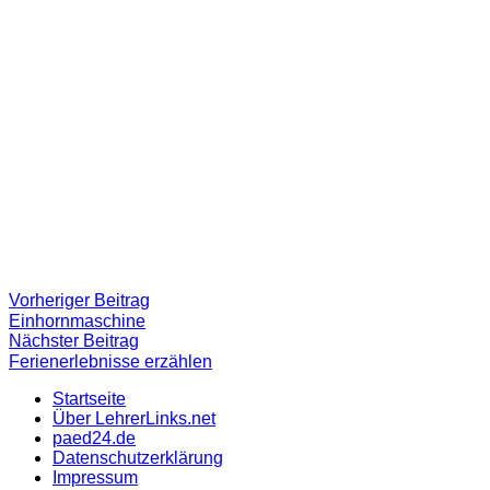
Beitragsnavigation
Vorheriger
Vorheriger Beitrag
Beitrag:
Einhornmaschine
Nächster
Nächster Beitrag
Beitrag
Ferienerlebnisse erzählen
Startseite
Über LehrerLinks.net
paed24.de
Datenschutzerklärung
Impressum