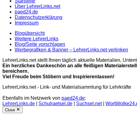
Startseite
Über LehrerLinks.net
paed24.de
Datenschutzerklärung
Impressum
Blogübersicht
Weitere LehrerLinks
Blog/Seite vorschlagen
Werbegrafiken & Banner – LehrerLinks.net verlinken
LehrerLinks.net stellt Ihnen täglich aktuelle Materialien, Unt
Ein herzliches Dankeschön an alle fleißigen Materialerstel
bereichern.
Viel Freude beim Stöbern und Inspirierenlassen!
LehrerLinks.net - Link- und Materialsammlung für Lehrkräfte
Ebenfalls im Netzwerk von
paed24.de
:
LehrerLinks.de
|
Schulraetsel.de
|
Suchsel.net
|
WortWolke24.
Close