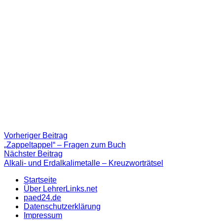
Beitragsnavigation
Vorheriger
Vorheriger Beitrag
Beitrag:
„Zappeltappel“ – Fragen zum Buch
Nächster
Nächster Beitrag
Beitrag
Alkali- und Erdalkalimetalle – Kreuzworträtsel
Startseite
Über LehrerLinks.net
paed24.de
Datenschutzerklärung
Impressum