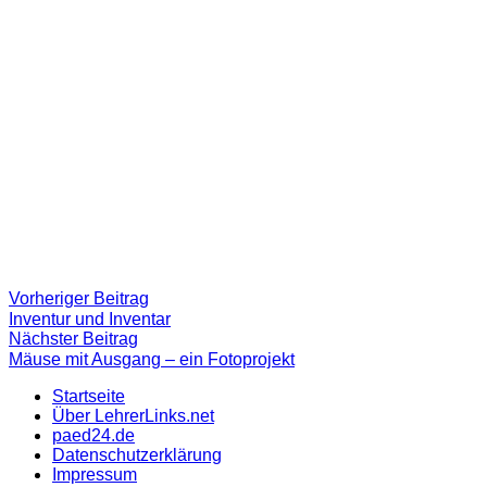
Beitragsnavigation
Vorheriger
Vorheriger Beitrag
Beitrag:
Inventur und Inventar
Nächster
Nächster Beitrag
Beitrag
Mäuse mit Ausgang – ein Fotoprojekt
Startseite
Über LehrerLinks.net
paed24.de
Datenschutzerklärung
Impressum