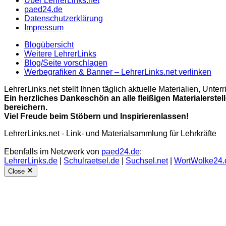
Über LehrerLinks.net
paed24.de
Datenschutzerklärung
Impressum
Blogübersicht
Weitere LehrerLinks
Blog/Seite vorschlagen
Werbegrafiken & Banner – LehrerLinks.net verlinken
LehrerLinks.net stellt Ihnen täglich aktuelle Materialien, Unt
Ein herzliches Dankeschön an alle fleißigen Materialerstel
bereichern.
Viel Freude beim Stöbern und Inspirierenlassen!
LehrerLinks.net - Link- und Materialsammlung für Lehrkräfte
Ebenfalls im Netzwerk von
paed24.de
:
LehrerLinks.de
|
Schulraetsel.de
|
Suchsel.net
|
WortWolke24.
Close