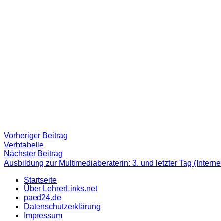
Beitragsnavigation
Vorheriger
Vorheriger Beitrag
Beitrag:
Verbtabelle
Nächster
Nächster Beitrag
Beitrag
Ausbildung zur Multimediaberaterin: 3. und letzter Tag (Inte
Startseite
Über LehrerLinks.net
paed24.de
Datenschutzerklärung
Impressum