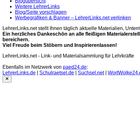
Blogübersicht
Weitere LehrerLinks
Blog/Seite vorschlagen
Werbegrafiken & Banner – LehrerLinks.net verlinken
LehrerLinks.net stellt Ihnen täglich aktuelle Materialien, Unt
Ein herzliches Dankeschön an alle fleißigen Materialerstel
bereichern.
Viel Freude beim Stöbern und Inspirierenlassen!
LehrerLinks.net - Link- und Materialsammlung für Lehrkräfte
Ebenfalls im Netzwerk von
paed24.de
:
LehrerLinks.de
|
Schulraetsel.de
|
Suchsel.net
|
WortWolke24.
Close