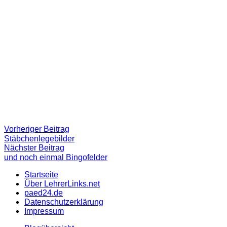
Beitragsnavigation
Vorheriger
Vorheriger Beitrag
Beitrag:
Stäbchenlegebilder
Nächster
Nächster Beitrag
Beitrag
und noch einmal Bingofelder
Startseite
Über LehrerLinks.net
paed24.de
Datenschutzerklärung
Impressum