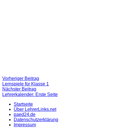
Beitragsnavigation
Vorheriger
Vorheriger Beitrag
Beitrag:
Lernspiele für Klasse 1
Nächster
Nächster Beitrag
Beitrag
Lehrerkalender: Erste Seite
Startseite
Über LehrerLinks.net
paed24.de
Datenschutzerklärung
Impressum