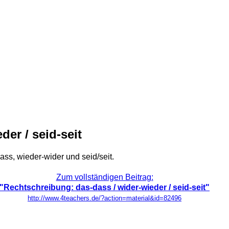
er / seid-seit
ss, wieder-wider und seid/seit.
Zum vollständigen Beitrag:
"Rechtschreibung: das-dass / wider-wieder / seid-seit"
http://www.4teachers.de/?action=material&id=82496