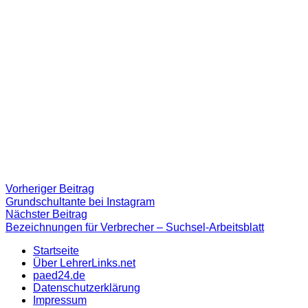
Beitragsnavigation
Vorheriger
Vorheriger Beitrag
Beitrag:
Grundschultante bei Instagram
Nächster
Nächster Beitrag
Beitrag
Bezeichnungen für Verbrecher – Suchsel-Arbeitsblatt
Startseite
Über LehrerLinks.net
paed24.de
Datenschutzerklärung
Impressum