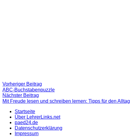
Beitragsnavigation
Vorheriger
Vorheriger Beitrag
Beitrag:
ABC-Buchstabenpuzzle
Nächster
Nächster Beitrag
Beitrag
Mit Freude lesen und schreiben lernen: Tipps für den Alltag
Startseite
Über LehrerLinks.net
paed24.de
Datenschutzerklärung
Impressum