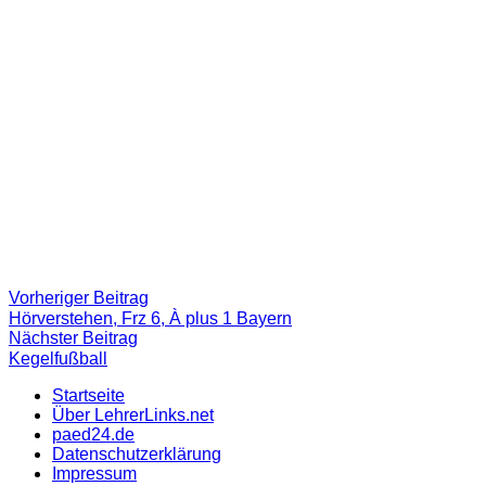
Beitragsnavigation
Vorheriger
Vorheriger Beitrag
Beitrag:
Hörverstehen, Frz 6, À plus 1 Bayern
Nächster
Nächster Beitrag
Beitrag
Kegelfußball
Startseite
Über LehrerLinks.net
paed24.de
Datenschutzerklärung
Impressum