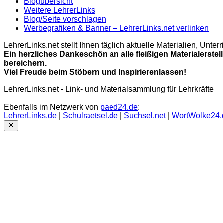
Blogübersicht
Weitere LehrerLinks
Blog/Seite vorschlagen
Werbegrafiken & Banner – LehrerLinks.net verlinken
LehrerLinks.net stellt Ihnen täglich aktuelle Materialien, Unt
Ein herzliches Dankeschön an alle fleißigen Materialerstel
bereichern.
Viel Freude beim Stöbern und Inspirierenlassen!
LehrerLinks.net - Link- und Materialsammlung für Lehrkräfte
Ebenfalls im Netzwerk von
paed24.de
:
LehrerLinks.de
|
Schulraetsel.de
|
Suchsel.net
|
WortWolke24.
Close