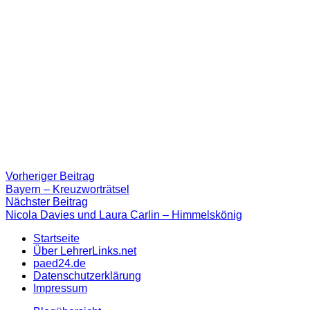
Beitragsnavigation
Vorheriger
Vorheriger Beitrag
Beitrag:
Bayern – Kreuzworträtsel
Nächster
Nächster Beitrag
Beitrag
Nicola Davies und Laura Carlin – Himmelskönig
Startseite
Über LehrerLinks.net
paed24.de
Datenschutzerklärung
Impressum