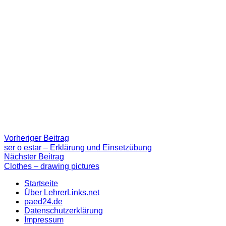
Beitragsnavigation
Vorheriger
Vorheriger Beitrag
Beitrag:
ser o estar – Erklärung und Einsetzübung
Nächster
Nächster Beitrag
Beitrag
Clothes – drawing pictures
Startseite
Über LehrerLinks.net
paed24.de
Datenschutzerklärung
Impressum