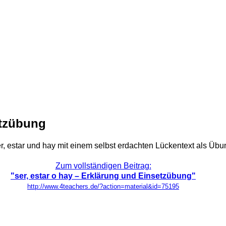
etzübung
r, estar und hay mit einem selbst erdachten Lückentext als Übu
Zum vollständigen Beitrag:
"ser, estar o hay – Erklärung und Einsetzübung"
http://www.4teachers.de/?action=material&id=75195