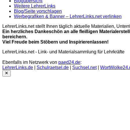
Blogübersicht
Weitere LehrerLinks
Blog/Seite vorschlagen
Werbegrafiken & Banner – LehrerLinks.net verlinken
LehrerLinks.net stellt Ihnen täglich aktuelle Materialien, Unt
Ein herzliches Dankeschön an alle fleißigen Materialerstel
bereichern.
Viel Freude beim Stöbern und Inspirierenlassen!
LehrerLinks.net - Link- und Materialsammlung für Lehrkräfte
Ebenfalls im Netzwerk von
paed24.de
:
LehrerLinks.de
|
Schulraetsel.de
|
Suchsel.net
|
WortWolke24.
Close