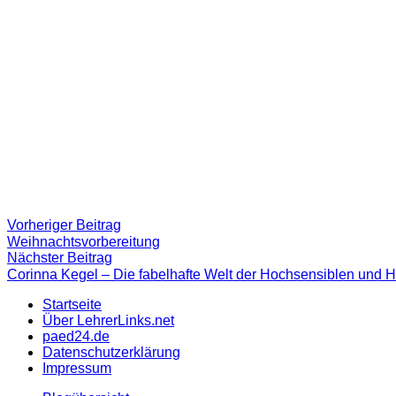
Beitragsnavigation
Vorheriger
Vorheriger Beitrag
Beitrag:
Weihnachtsvorbereitung
Nächster
Nächster Beitrag
Beitrag
Corinna Kegel – Die fabelhafte Welt der Hochsensiblen und
Startseite
Über LehrerLinks.net
paed24.de
Datenschutzerklärung
Impressum