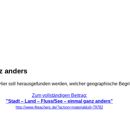
z anders
Hier soll herausgefunden werden, welcher geographische Begrif
Zum vollständigen Beitrag:
"Stadt – Land – Fluss/See – einmal ganz anders"
http://www.4teachers.de/?action=material&id=79782