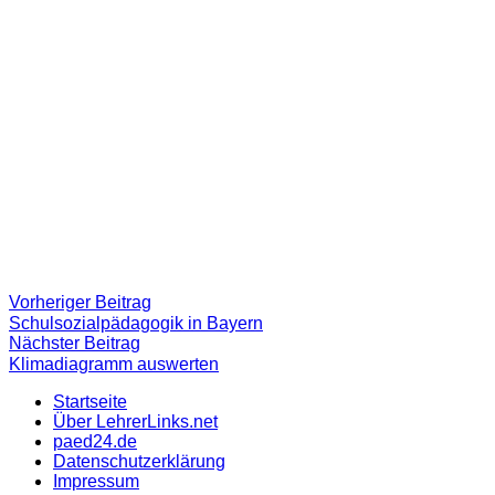
Beitragsnavigation
Vorheriger
Vorheriger Beitrag
Beitrag:
Schulsozialpädagogik in Bayern
Nächster
Nächster Beitrag
Beitrag
Klimadiagramm auswerten
Startseite
Über LehrerLinks.net
paed24.de
Datenschutzerklärung
Impressum