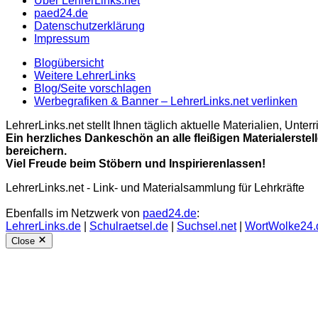
Über LehrerLinks.net
paed24.de
Datenschutzerklärung
Impressum
Blogübersicht
Weitere LehrerLinks
Blog/Seite vorschlagen
Werbegrafiken & Banner – LehrerLinks.net verlinken
LehrerLinks.net stellt Ihnen täglich aktuelle Materialien, Unt
Ein herzliches Dankeschön an alle fleißigen Materialerstel
bereichern.
Viel Freude beim Stöbern und Inspirierenlassen!
LehrerLinks.net - Link- und Materialsammlung für Lehrkräfte
Ebenfalls im Netzwerk von
paed24.de
:
LehrerLinks.de
|
Schulraetsel.de
|
Suchsel.net
|
WortWolke24.
Close