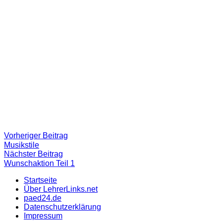
Beitragsnavigation
Vorheriger
Vorheriger Beitrag
Beitrag:
Musikstile
Nächster
Nächster Beitrag
Beitrag
Wunschaktion Teil 1
Startseite
Über LehrerLinks.net
paed24.de
Datenschutzerklärung
Impressum