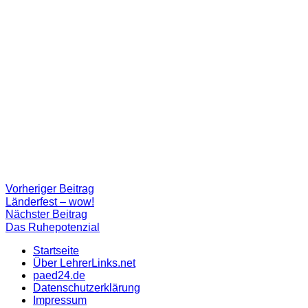
Beitragsnavigation
Vorheriger
Vorheriger Beitrag
Beitrag:
Länderfest – wow!
Nächster
Nächster Beitrag
Beitrag
Das Ruhepotenzial
Startseite
Über LehrerLinks.net
paed24.de
Datenschutzerklärung
Impressum