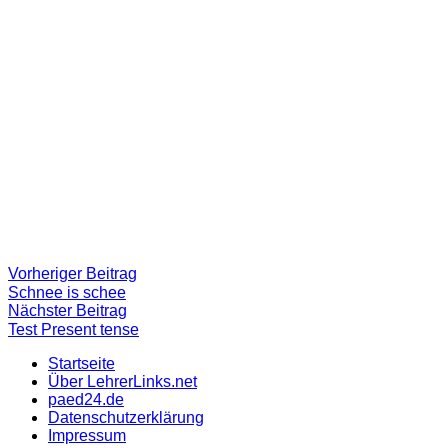
Beitragsnavigation
Vorheriger
Vorheriger Beitrag
Beitrag:
Schnee is schee
Nächster
Nächster Beitrag
Beitrag
Test Present tense
Startseite
Über LehrerLinks.net
paed24.de
Datenschutzerklärung
Impressum