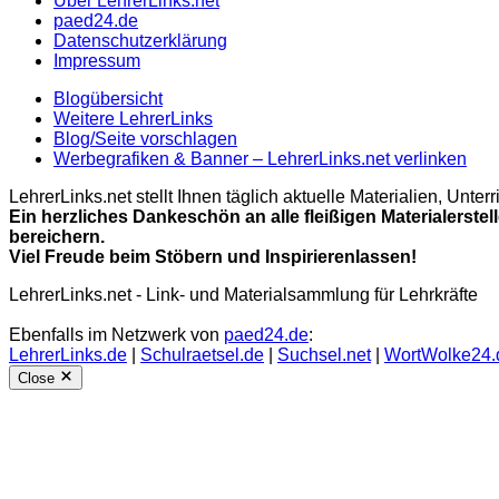
Über LehrerLinks.net
paed24.de
Datenschutzerklärung
Impressum
Blogübersicht
Weitere LehrerLinks
Blog/Seite vorschlagen
Werbegrafiken & Banner – LehrerLinks.net verlinken
LehrerLinks.net stellt Ihnen täglich aktuelle Materialien, Unt
Ein herzliches Dankeschön an alle fleißigen Materialerstel
bereichern.
Viel Freude beim Stöbern und Inspirierenlassen!
LehrerLinks.net - Link- und Materialsammlung für Lehrkräfte
Ebenfalls im Netzwerk von
paed24.de
:
LehrerLinks.de
|
Schulraetsel.de
|
Suchsel.net
|
WortWolke24.
Close