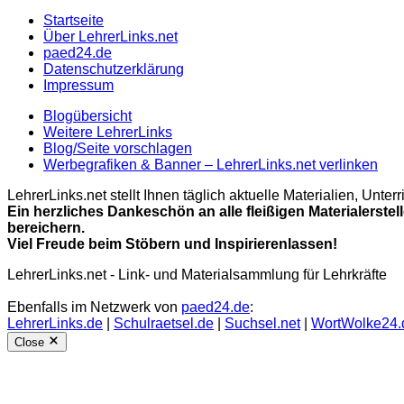
Startseite
Über LehrerLinks.net
paed24.de
Datenschutzerklärung
Impressum
Blogübersicht
Weitere LehrerLinks
Blog/Seite vorschlagen
Werbegrafiken & Banner – LehrerLinks.net verlinken
LehrerLinks.net stellt Ihnen täglich aktuelle Materialien, Unt
Ein herzliches Dankeschön an alle fleißigen Materialerstel
bereichern.
Viel Freude beim Stöbern und Inspirierenlassen!
LehrerLinks.net - Link- und Materialsammlung für Lehrkräfte
Ebenfalls im Netzwerk von
paed24.de
:
LehrerLinks.de
|
Schulraetsel.de
|
Suchsel.net
|
WortWolke24.
Close