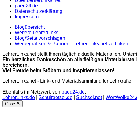
Über LehrerLinks.net
paed24.de
Datenschutzerklärung
Impressum
Blogübersicht
Weitere LehrerLinks
Blog/Seite vorschlagen
Werbegrafiken & Banner – LehrerLinks.net verlinken
LehrerLinks.net stellt Ihnen täglich aktuelle Materialien, Unt
Ein herzliches Dankeschön an alle fleißigen Materialerstel
bereichern.
Viel Freude beim Stöbern und Inspirierenlassen!
LehrerLinks.net - Link- und Materialsammlung für Lehrkräfte
Ebenfalls im Netzwerk von
paed24.de
:
LehrerLinks.de
|
Schulraetsel.de
|
Suchsel.net
|
WortWolke24.
Close