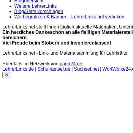
Blogübersicht
Weitere LehrerLinks
Blog/Seite vorschlagen
Werbegrafiken & Banner – LehrerLinks.net verlinken
LehrerLinks.net stellt Ihnen täglich aktuelle Materialien, Unt
Ein herzliches Dankeschön an alle fleißigen Materialerstel
bereichern.
Viel Freude beim Stöbern und Inspirierenlassen!
LehrerLinks.net - Link- und Materialsammlung für Lehrkräfte
Ebenfalls im Netzwerk von
paed24.de
:
LehrerLinks.de
|
Schulraetsel.de
|
Suchsel.net
|
WortWolke24.
Close