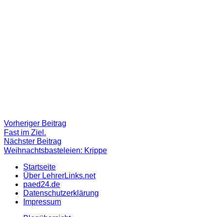
Beitragsnavigation
Vorheriger
Vorheriger Beitrag
Beitrag:
Fast im Ziel.
Nächster
Nächster Beitrag
Beitrag
Weihnachtsbasteleien: Krippe
Startseite
Über LehrerLinks.net
paed24.de
Datenschutzerklärung
Impressum