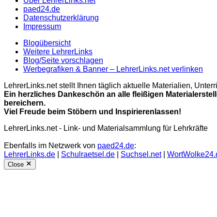
Über LehrerLinks.net
paed24.de
Datenschutzerklärung
Impressum
Blogübersicht
Weitere LehrerLinks
Blog/Seite vorschlagen
Werbegrafiken & Banner – LehrerLinks.net verlinken
LehrerLinks.net stellt Ihnen täglich aktuelle Materialien, Unt
Ein herzliches Dankeschön an alle fleißigen Materialerstel
bereichern.
Viel Freude beim Stöbern und Inspirierenlassen!
LehrerLinks.net - Link- und Materialsammlung für Lehrkräfte
Ebenfalls im Netzwerk von
paed24.de
:
LehrerLinks.de
|
Schulraetsel.de
|
Suchsel.net
|
WortWolke24.
Close