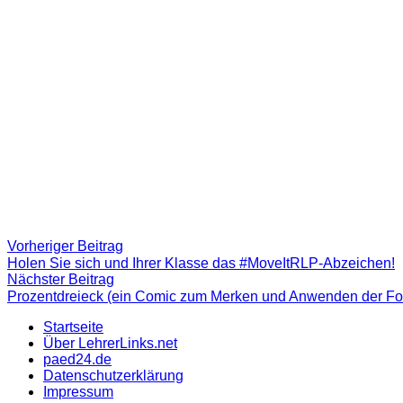
Beitragsnavigation
Vorheriger
Vorheriger Beitrag
Beitrag:
Holen Sie sich und Ihrer Klasse das #MoveItRLP-Abzeichen!
Nächster
Nächster Beitrag
Beitrag
Prozentdreieck (ein Comic zum Merken und Anwenden der Fo
Startseite
Über LehrerLinks.net
paed24.de
Datenschutzerklärung
Impressum