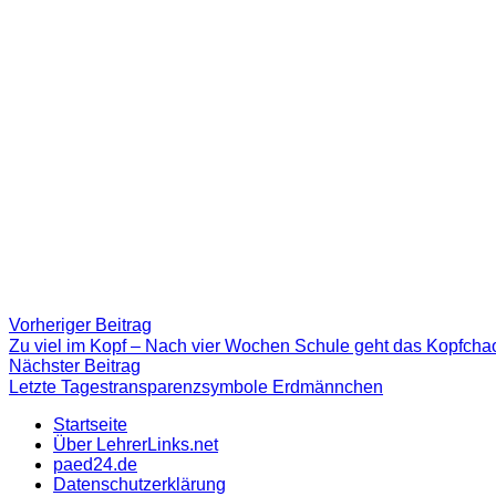
Beitragsnavigation
Vorheriger
Vorheriger Beitrag
Beitrag:
Zu viel im Kopf – Nach vier Wochen Schule geht das Kopfcha
Nächster
Nächster Beitrag
Beitrag
Letzte Tagestransparenzsymbole Erdmännchen
Startseite
Über LehrerLinks.net
paed24.de
Datenschutzerklärung