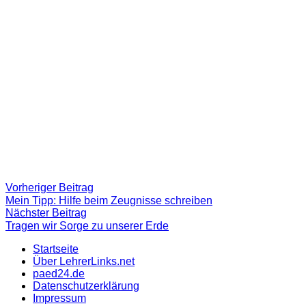
Beitragsnavigation
Vorheriger
Vorheriger Beitrag
Beitrag:
Mein Tipp: Hilfe beim Zeugnisse schreiben
Nächster
Nächster Beitrag
Beitrag
Tragen wir Sorge zu unserer Erde
Startseite
Über LehrerLinks.net
paed24.de
Datenschutzerklärung
Impressum