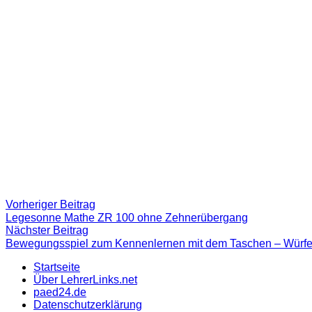
Beitragsnavigation
Vorheriger
Vorheriger Beitrag
Beitrag:
Legesonne Mathe ZR 100 ohne Zehnerübergang
Nächster
Nächster Beitrag
Beitrag
Bewegungsspiel zum Kennenlernen mit dem Taschen – Würfe
Startseite
Über LehrerLinks.net
paed24.de
Datenschutzerklärung