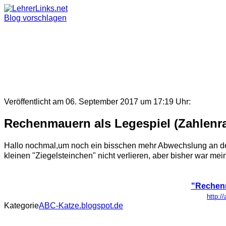
Skip
to
Blog vorschlagen
content
Veröffentlicht am 06. September 2017 um 17:19 Uhr:
Rechenmauern als Legespiel (Zahlen
Hallo nochmal,um noch ein bisschen mehr Abwechslung an der 
kleinen "Ziegelsteinchen" nicht verlieren, aber bisher war me
"Rechenm
http:/
Kategorie
ABC-Katze.blogspot.de