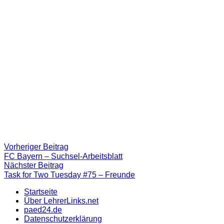
Beitragsnavigation
Vorheriger
Vorheriger Beitrag
Beitrag:
FC Bayern – Suchsel-Arbeitsblatt
Nächster
Nächster Beitrag
Beitrag
Task for Two Tuesday #75 – Freunde
Startseite
Über LehrerLinks.net
paed24.de
Datenschutzerklärung