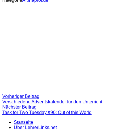
Kategorie
Alphaprof.de
Beitragsnavigation
Vorheriger
Vorheriger Beitrag
Beitrag:
Verschiedene Adventskalender für den Unterricht
Nächster
Nächster Beitrag
Beitrag
Task for Two Tuesday #90: Out of this World
Startseite
Über LehrerLinks.net