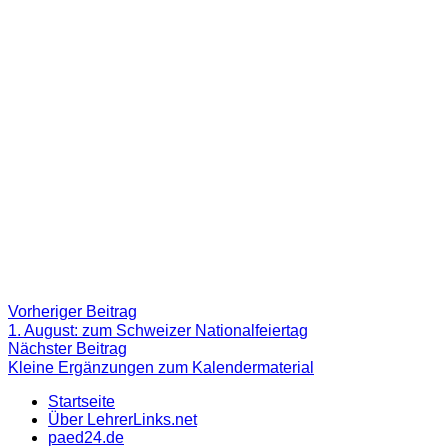
Beitragsnavigation
Vorheriger
Vorheriger Beitrag
Beitrag:
1. August: zum Schweizer Nationalfeiertag
Nächster
Nächster Beitrag
Beitrag
Kleine Ergänzungen zum Kalendermaterial
Startseite
Über LehrerLinks.net
paed24.de