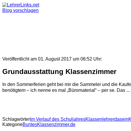
Skip
to
Blog vorschlagen
content
Veröffentlicht am 01. August 2017 um 06:52 Uhr:
Grundausstattung Klassenzimmer
In den Sommerferien geht bei mir die Sammelei und die Kaufere
benötigtem – ich nenne es mal „Büromaterial“ – per se. Das ...
Schlagwörter
Im Verlauf des Schuljahres
Klassenlehrerdasein
K
Kategorie
BuntesKlassenzimmer.de