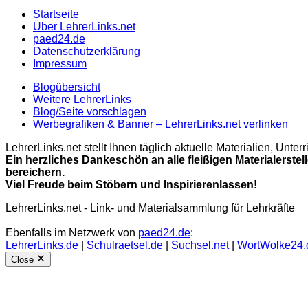
Startseite
Über LehrerLinks.net
paed24.de
Datenschutzerklärung
Impressum
Blogübersicht
Weitere LehrerLinks
Blog/Seite vorschlagen
Werbegrafiken & Banner – LehrerLinks.net verlinken
LehrerLinks.net stellt Ihnen täglich aktuelle Materialien, Unt
Ein herzliches Dankeschön an alle fleißigen Materialerstel
bereichern.
Viel Freude beim Stöbern und Inspirierenlassen!
LehrerLinks.net - Link- und Materialsammlung für Lehrkräfte
Ebenfalls im Netzwerk von
paed24.de
:
LehrerLinks.de
|
Schulraetsel.de
|
Suchsel.net
|
WortWolke24.
Close