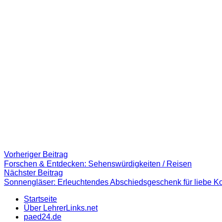
Beitragsnavigation
Vorheriger
Vorheriger Beitrag
Beitrag:
Forschen & Entdecken: Sehenswürdigkeiten / Reisen
Nächster
Nächster Beitrag
Beitrag
Sonnengläser: Erleuchtendes Abschiedsgeschenk für liebe K
Startseite
Über LehrerLinks.net
paed24.de