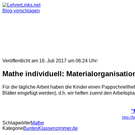
Skip
to
Blog vorschlagen
content
Veröffentlicht am 16. Juli 2017 um 06:24 Uhr:
Mathe individuell: Materialorganisati
Für die tägliche Arbeit haben die Kinder einen Pappschnellhe
Blätter eingefügt werden), d.h. wir heften zuerst den Arbeitspl
"
http://
Schlagwörter
Mathe
Kategorie
BuntesKlassenzimmer.de