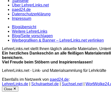
Startseite
Über LehrerLinks.net
paed24.de
Datenschutzerklärung
Impressum
Blogübersicht
Weitere LehrerLinks
Blog/Seite vorschlagen
Werbegrafiken & Banner – LehrerLinks.net verlinken
LehrerLinks.net stellt Ihnen täglich aktuelle Materialien, Unt
Ein herzliches Dankeschön an alle fleißigen Materialerstel
bereichern.
Viel Freude beim Stöbern und Inspirierenlassen!
LehrerLinks.net - Link- und Materialsammlung für Lehrkräfte
Ebenfalls im Netzwerk von
paed24.de
:
LehrerLinks.de
|
Schulraetsel.de
|
Suchsel.net
|
WortWolke24.
Close